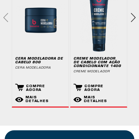
CERA MODELADORA DE
CREME MODELADOR
SH
CABELO 80G
DE CABELO COM AÇÃO
CA
CONDICIONANTE 140G
20
CERA MODELADORA
CREME MODELADOR
SHA
CAB
COMPRE
COMPRE
AGORA
AGORA
MAIS
MAIS
DETALHES
DETALHES