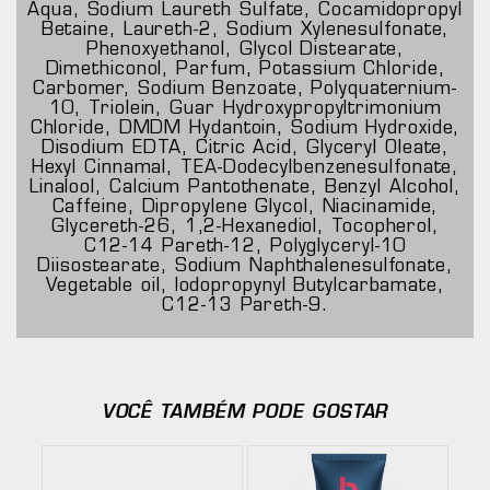
Aqua, Sodium Laureth Sulfate, Cocamidopropyl
Betaine, Laureth-2, Sodium Xylenesulfonate,
Phenoxyethanol, Glycol Distearate,
Dimethiconol, Parfum, Potassium Chloride,
Carbomer, Sodium Benzoate, Polyquaternium-
10, Triolein, Guar Hydroxypropyltrimonium
Chloride, DMDM Hydantoin, Sodium Hydroxide,
Disodium EDTA, Citric Acid, Glyceryl Oleate,
Hexyl Cinnamal, TEA-Dodecylbenzenesulfonate,
Linalool, Calcium Pantothenate, Benzyl Alcohol,
Caffeine, Dipropylene Glycol, Niacinamide,
Glycereth-26, 1,2-Hexanediol, Tocopherol,
C12-14 Pareth-12, Polyglyceryl-10
Diisostearate, Sodium Naphthalenesulfonate,
Vegetable oil, Iodopropynyl Butylcarbamate,
C12-13 Pareth-9.
VOCÊ TAMBÉM PODE GOSTAR