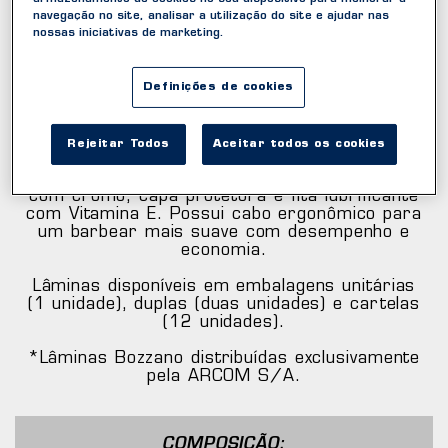
navegação no site, analisar a utilização do site e ajudar nas
nossas iniciativas de marketing.
COMFORT
Definições de cookies
Lâmina de Barbear
Rejeitar Todos
Aceitar todos os cookies
Bozzano Comfort contém 2 lâmina revestidas
com cromo, capa protetora e fita lubrificante
com Vitamina E. Possui cabo ergonômico para
um barbear mais suave com desempenho e
economia.
Lâminas disponíveis em embalagens unitárias
(1 unidade), duplas (duas unidades) e cartelas
(12 unidades).
*Lâminas Bozzano distribuídas exclusivamente
pela ARCOM S/A.
COMPOSIÇÃO: