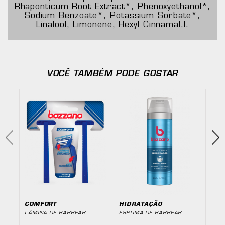
Rhaponticum Root Extract*, Phenoxyethanol*,
Sodium Benzoate*, Potassium Sorbate*,
Linalool, Limonene, Hexyl Cinnamal.l.
VOCÊ TAMBÉM PODE GOSTAR
COMFORT
HIDRATAÇÃO
MA
LÂMINA DE BARBEAR
ESPUMA DE BARBEAR
LÂM