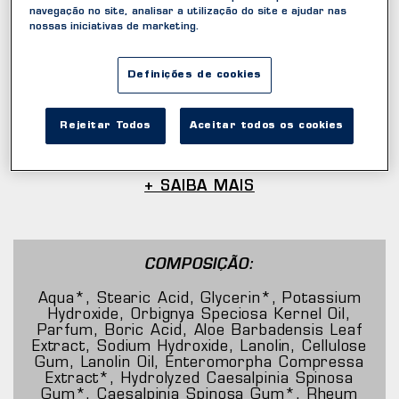
navegação no site, analisar a utilização do site e ajudar nas
expressa seu melhor estilo ao cuidar da barba
nossas iniciativas de marketing.
do seu jeito.
TECNOLOGIA
Definições de cookies
Rejeitar Todos
Aceitar todos os cookies
Atua nas 3 etapas do barbear.
+ SAIBA MAIS
COMPOSIÇÃO:
Aqua*, Stearic Acid, Glycerin*, Potassium
Hydroxide, Orbignya Speciosa Kernel Oil,
Parfum, Boric Acid, Aloe Barbadensis Leaf
Extract, Sodium Hydroxide, Lanolin, Cellulose
Gum, Lanolin Oil, Enteromorpha Compressa
Extract*, Hydrolyzed Caesalpinia Spinosa
Gum*, Caesalpinia Spinosa Gum*, Rheum